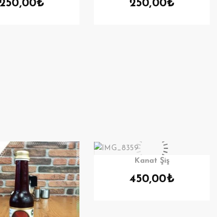
250,00
₺
250,00
₺
Kanat Şiş
450,00
₺