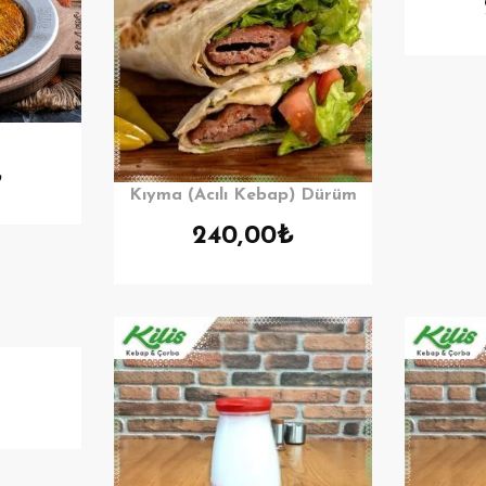
₺
Kıyma (Acılı Kebap) Dürüm
240,00
₺