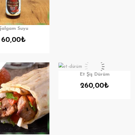
Şalgam Suyu
60,00
₺
Et Şiş Dürüm
260,00
₺