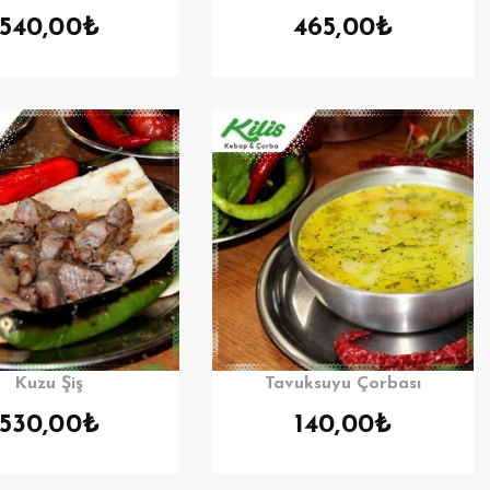
540,00
₺
465,00
₺
Kuzu Şiş
Tavuksuyu Çorbası
530,00
₺
140,00
₺