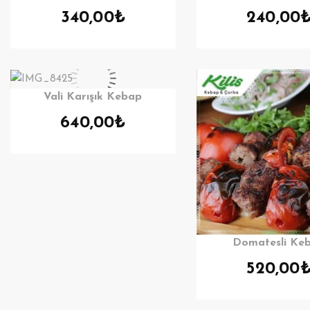
340,00
₺
240,00
Vali Karışık Kebap
640,00
₺
Domatesli Ke
520,00