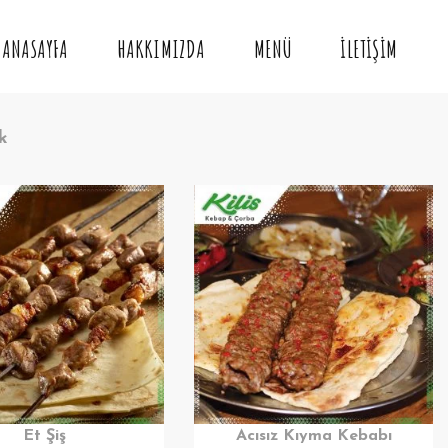
ANASAYFA
HAKKIMIZDA
MENÜ
İLETIŞIM
k
Et Şiş
Acısız Kıyma Kebabı