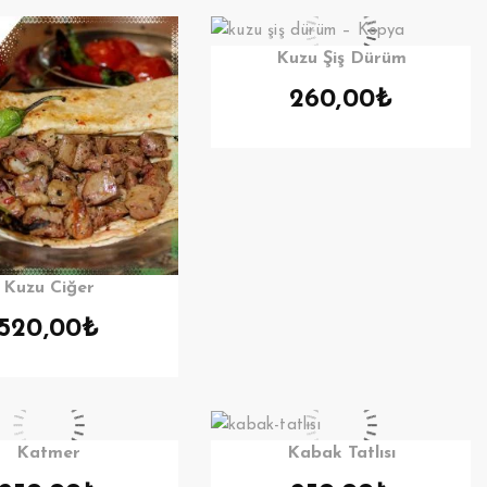
Kuzu Şiş Dürüm
260,00
₺
Kuzu Ciğer
520,00
₺
Katmer
Kabak Tatlısı