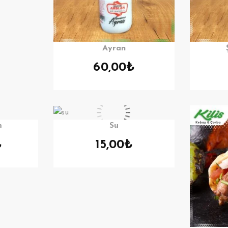
Ayran
60,00
₺
m
Su
₺
15,00
₺