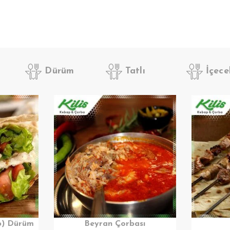
Dürüm
Tatlı
İçece
p) Dürüm
Beyran Çorbası