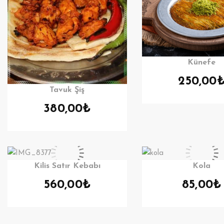
Künefe
250,00
Tavuk Şiş
380,00
₺
Kilis Satır Kebabı
Kola
560,00
₺
85,00
₺