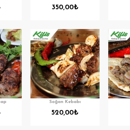
₺
350,00
₺
bap
Soğan Kebabı
₺
520,00
₺