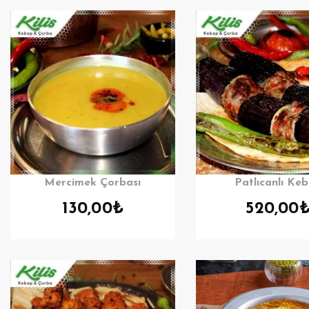
Mercimek Çorbası
Patlıcanlı Ke
130,00
₺
520,00