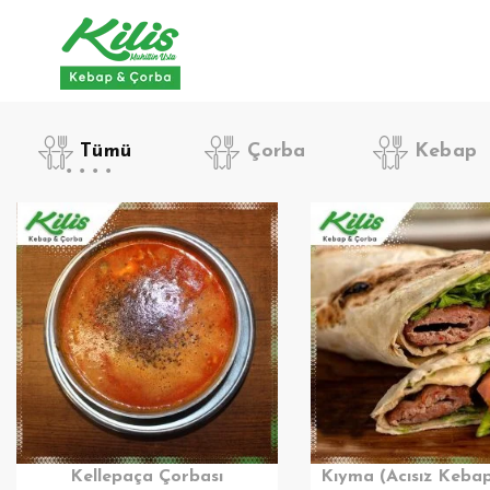
Tümü
Çorba
Kebap
Kellepaça Çorbası
Kıyma (Acısız Keba