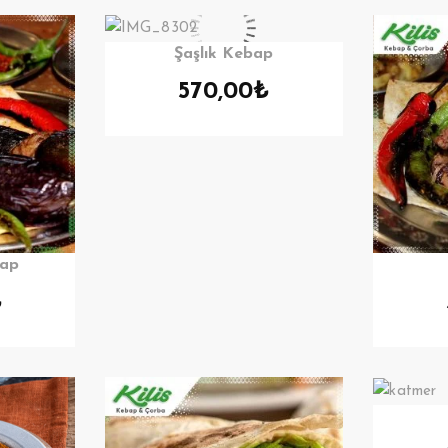
Şaşlık Kebap
570,00
₺
bap
₺