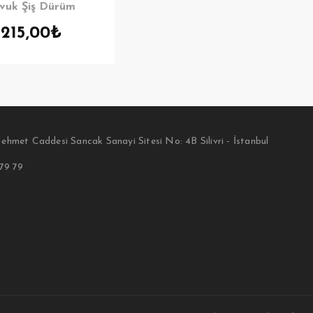
vuk Şiş Dürüm
215,00
₺
ehmet Caddesi Sancak Sanayi Sitesi No: 4B Silivri - İstanbul
 79 79