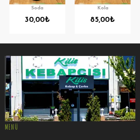
Soda
Kola
30,00
₺
85,00
₺
MENÜ