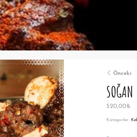
Önceki
SOĞAN 
520,00
₺
Kategoriler:
Ke