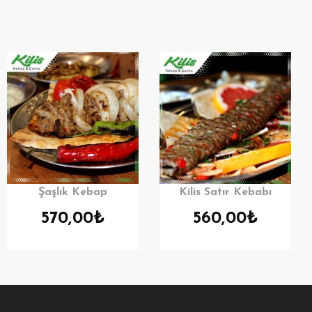
Şaşlık Kebap
Kilis Satır Kebabı
570,00
₺
560,00
₺