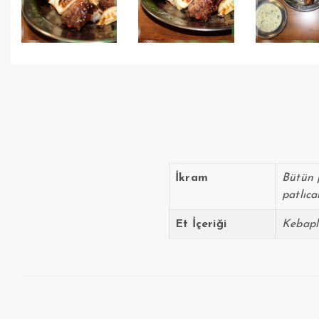
İkram
Bütün 
patlıca
Et İçeriği
Kebapla