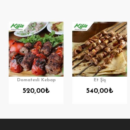
Domatesli Kebap
Et Şiş
520,00
₺
540,00
₺