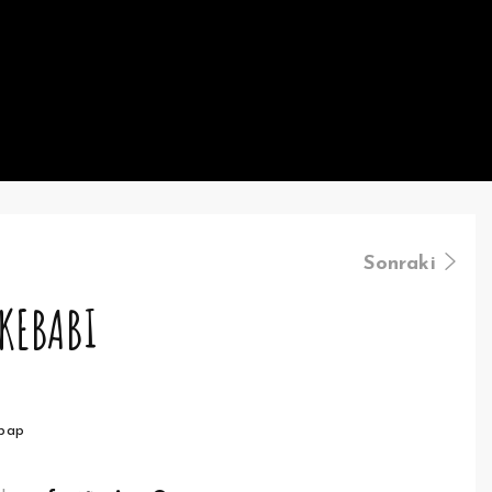
Sonraki
KEBABI
bap