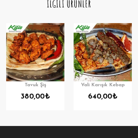
İLGILI ÜRÜNLER
Tavuk Şiş
Vali Karışık Kebap
380,00
₺
640,00
₺